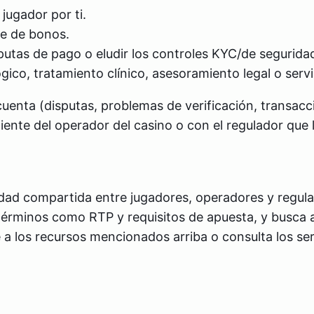
jugador por ti.
je de bonos.
sputas de pago o eludir los controles KYC/de segurida
ico, tratamiento clínico, asesoramiento legal o serv
uenta (disputas, problemas de verificación, transacci
liente del operador del casino o con el regulador que 
dad compartida entre jugadores, operadores y regulad
érminos como RTP y requisitos de apuesta, y busca a
 a los recursos mencionados arriba o consulta los serv