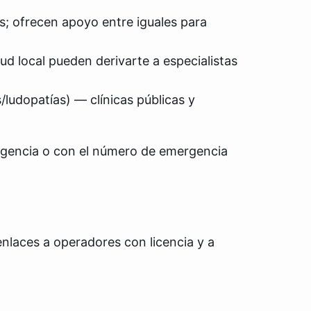
 ofrecen apoyo entre iguales para
ud local pueden derivarte a especialistas
ludopatías) — clínicas públicas y
ergencia o con el número de emergencia
nlaces a operadores con licencia y a