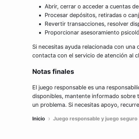
Abrir, cerrar o acceder a cuentas de 
Procesar depósitos, retiradas o can
Revertir transacciones, resolver di
Proporcionar asesoramiento psicológ
Si necesitas ayuda relacionada con una c
contacta con el servicio de atención al c
Notas finales
El juego responsable es una responsabili
disponibles, mantente informado sobre t
un problema. Si necesitas apoyo, recurre
›
Inicio
Juego responsable y juego seguro