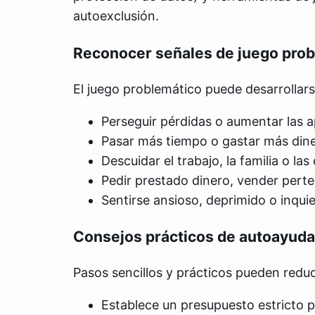
autoexclusión.
Reconocer señales de juego pro
El juego problemático puede desarrollar
Perseguir pérdidas o aumentar las a
Pasar más tiempo o gastar más diner
Descuidar el trabajo, la familia o las
Pedir prestado dinero, vender perten
Sentirse ansioso, deprimido o inquiet
Consejos prácticos de autoayuda
Pasos sencillos y prácticos pueden reduci
Establece un presupuesto estricto pa