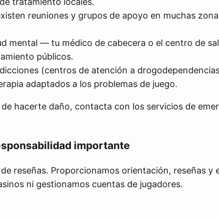
de tratamiento locales.
sten reuniones y grupos de apoyo en muchas zonas;
lud mental — tu médico de cabecera o el centro de sal
tamiento públicos.
dicciones (centros de atención a drogodependencias/
erapia adaptados a los problemas de juego.
go de hacerte daño, contacta con los servicios de em
esponsabilidad importante
o de reseñas. Proporcionamos orientación, reseñas y e
asinos ni gestionamos cuentas de jugadores.