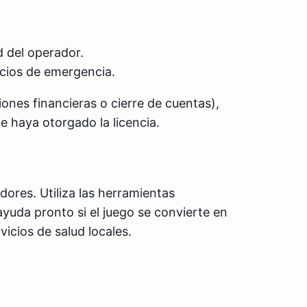
d del operador.
icios de emergencia.
ones financieras o cierre de cuentas),
le haya otorgado la licencia.
ores. Utiliza las herramientas
yuda pronto si el juego se convierte en
icios de salud locales.