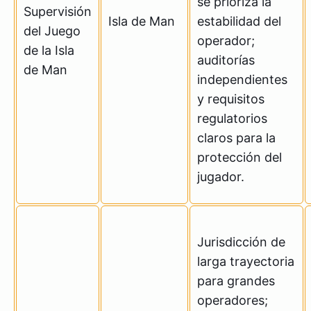
se prioriza la
Supervisión
Isla de Man
estabilidad del
del Juego
operador;
de la Isla
auditorías
de Man
independientes
y requisitos
regulatorios
claros para la
protección del
jugador.
Jurisdicción de
larga trayectoria
para grandes
operadores;