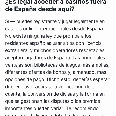
¿Es legal acceder a casinos fuera
de España desde aquí?
Sí — puedes registrarte y jugar legalmente en
casinos online internacionales desde España.
No existe ninguna ley que prohíba a los
residentes españoles usar sitios con licencia
extranjera, y muchos operadores respetables
aceptan jugadores de España. Las principales
ventajas son bibliotecas de juegos más amplias,
diferentes ofertas de bonos y, a menudo, más
opciones de pago. Dicho esto, deberías esperar
diferencias prácticas: la verificación de la
cuenta, la conversión de divisas y la forma en
que se gestionan las disputas o los premios
importantes pueden variar. Te recomiendo
comprobar la licencia del sitio, los Términos y