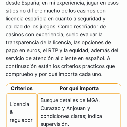
desde España; en mi experiencia, jugar en esos
sitios no difiere mucho de los casinos con
licencia española en cuanto a seguridad y
calidad de los juegos. Como reseñador de
casinos con experiencia, suelo evaluar la
transparencia de la licencia, las opciones de
pago en euros, el RTP y la equidad, además del
servicio de atención al cliente en español. A
continuación están los criterios prácticos que
compruebo y por qué importa cada uno.
Criterios
Por qué importa
Busque detalles de MGA,
Licencia
Curazao y Anjouan y
&
condiciones claras; indica
regulador
supervisión.