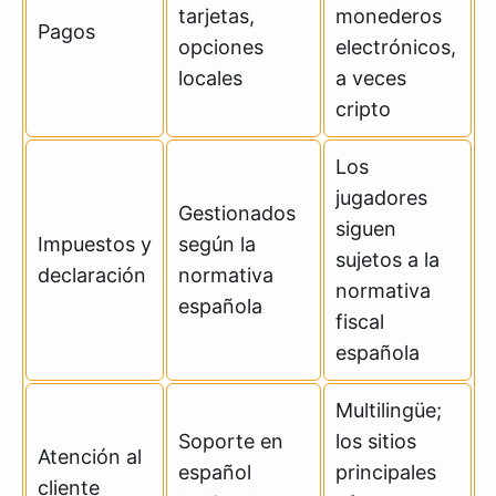
tarjetas,
monederos
Pagos
opciones
electrónicos,
locales
a veces
cripto
Los
jugadores
Gestionados
siguen
Impuestos y
según la
sujetos a la
declaración
normativa
normativa
española
fiscal
española
Multilingüe;
Soporte en
los sitios
Atención al
español
principales
cliente