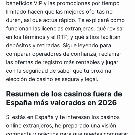
beneficios VIP y las promociones por tiempo
limitado hacen que las mejores ofertas no
duren, así que actúa rápido. Te explicaré cómo
funcionan las licencias extranjeras, qué revisar
en los términos y el RTP, y qué sitios facilitan
depósitos y retiradas. Sigue leyendo para
comparar operadores de confianza, reclamar
las ofertas de registro más rentables y jugar
con la seguridad de saber que tu próxima
elección de casino es segura y legal.
Resumen de los casinos fuera de
España más valorados en 2026
Si estás en España y te interesan los casinos
online extranjeros, he preparado una visión
compacta y práctica para que puedas comparar