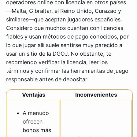
operadores online con licencia en otros países
—Malta, Gibraltar, el Reino Unido, Curazao y
similares—que aceptan jugadores españoles.
Considero que muchos cuentan con licencias
fiables y usan métodos de pago conocidos, por
lo que jugar allí suele sentirse muy parecido a
usar un sitio de la DGOJ. No obstante, te
recomiendo verificar la licencia, leer los
términos y confirmar las herramientas de juego
responsable antes de depositar.
Ventajas
Inconvenientes
A menudo
ofrecen
bonos más