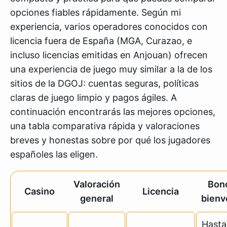
opciones fiables rápidamente. Según mi
experiencia, varios operadores conocidos con
licencia fuera de España (MGA, Curazao, e
incluso licencias emitidas en Anjouan) ofrecen
una experiencia de juego muy similar a la de los
sitios de la DGOJ: cuentas seguras, políticas
claras de juego limpio y pagos ágiles. A
continuación encontrarás las mejores opciones,
una tabla comparativa rápida y valoraciones
breves y honestas sobre por qué los jugadores
españoles las eligen.
Valoración
Bon
Casino
Licencia
general
bienv
Hasta