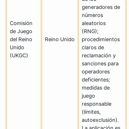
generadores de
números
Comisión
aleatorios
de Juego
(RNG);
del Reino
Reino Unido
procedimientos
Unido
claros de
(UKGC)
reclamación y
sanciones para
operadores
deficientes;
medidas de
juego
responsable
(límites,
autoexclusión).
La aplicación es