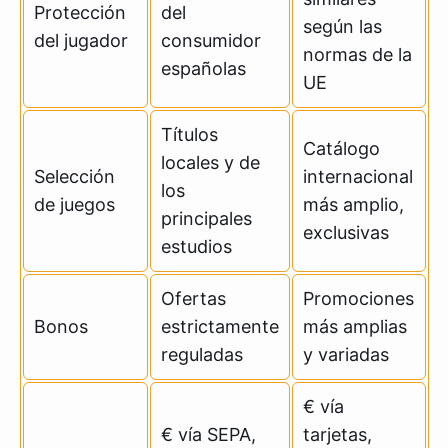
Protección
del
según las
del jugador
consumidor
normas de la
españolas
UE
Títulos
Catálogo
locales y de
Selección
internacional
los
de juegos
más amplio,
principales
exclusivas
estudios
Ofertas
Promociones
Bonos
estrictamente
más amplias
reguladas
y variadas
€ vía
€ vía SEPA,
tarjetas,