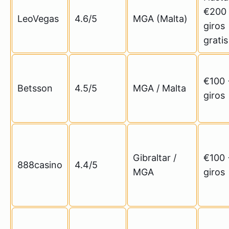
€200
LeoVegas
4.6/5
MGA (Malta)
giros
gratis
€100 
Betsson
4.5/5
MGA / Malta
giros
Gibraltar /
€100 
888casino
4.4/5
MGA
giros