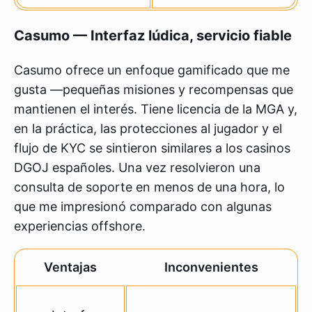
Casumo — Interfaz lúdica, servicio fiable
Casumo ofrece un enfoque gamificado que me
gusta —pequeñas misiones y recompensas que
mantienen el interés. Tiene licencia de la MGA y,
en la práctica, las protecciones al jugador y el
flujo de KYC se sintieron similares a los casinos
DGOJ españoles. Una vez resolvieron una
consulta de soporte en menos de una hora, lo
que me impresionó comparado con algunas
experiencias offshore.
Ventajas
Inconvenientes