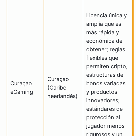
Licencia única y
amplia que es
más rápida y
económica de
obtener; reglas
flexibles que
permiten cripto,
estructuras de
Curaçao
Curaçao
bonos variadas
(Caribe
eGaming
y productos
neerlandés)
innovadores;
estándares de
protección al
jugador menos
rigurosos y un