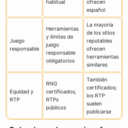
habitual
ofrecen
español
La mayoría
Herramientas
de los sitios
y límites de
Juego
reputables
juego
responsable
ofrecen
responsable
herramientas
obligatorios
similares
También
RNG
certificados;
Equidad y
certificados,
los RTP
RTP
RTPs
suelen
públicos
publicarse