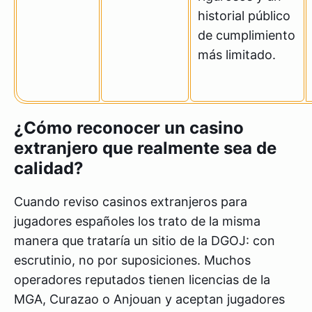
historial público
de cumplimiento
más limitado.
¿Cómo reconocer un casino
extranjero que realmente sea de
calidad?
Cuando reviso casinos extranjeros para
jugadores españoles los trato de la misma
manera que trataría un sitio de la DGOJ: con
escrutinio, no por suposiciones. Muchos
operadores reputados tienen licencias de la
MGA, Curazao o Anjouan y aceptan jugadores